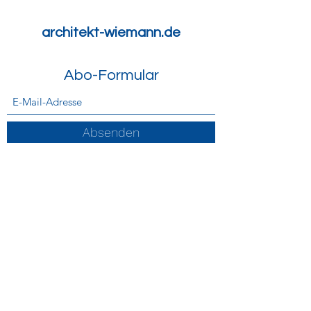
architekt-wiemann.de
Abo-Formular
Absenden
info@architekt-wiemann.de
0151 /
56 16 49 00
Pulverdamm 13a, D-33397 Rietberg